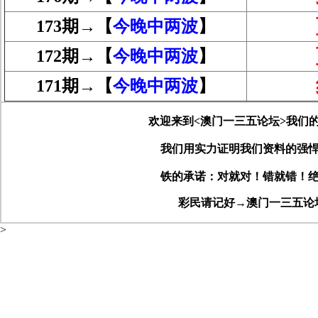
173期→【
今晚中两波
】
172期→【
今晚中两波
】
171期→【
今晚中两波
】
欢迎来到<澳门一三五论坛>我们
我们用实力证明我们资料的强
铁的承诺：对就对！错就错！
彩民请记好→澳门一三五论坛域名：w
>