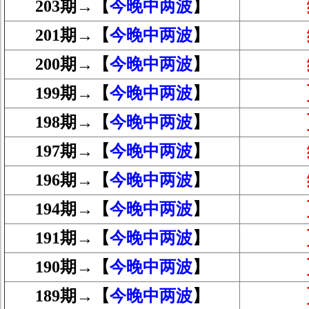
203期→【
今晚中两波
】
201期→【
今晚中两波
】
200期→【
今晚中两波
】
199期→【
今晚中两波
】
198期→【
今晚中两波
】
197期→【
今晚中两波
】
196期→【
今晚中两波
】
194期→【
今晚中两波
】
191期→【
今晚中两波
】
190期→【
今晚中两波
】
189期→【
今晚中两波
】