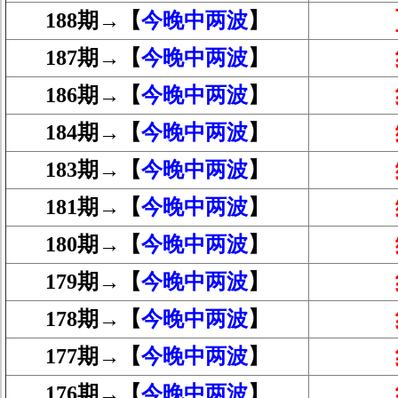
188期→【
今晚中两波
】
187期→【
今晚中两波
】
186期→【
今晚中两波
】
184期→【
今晚中两波
】
183期→【
今晚中两波
】
181期→【
今晚中两波
】
180期→【
今晚中两波
】
179期→【
今晚中两波
】
178期→【
今晚中两波
】
177期→【
今晚中两波
】
176期→【
今晚中两波
】