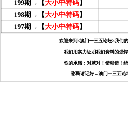
199期→【
大小中特码
】
198期→【
大小中特码
】
197期→【
大小中特码
】
欢迎来到<澳门一三五论坛>我们
我们用实力证明我们资料的强悍
铁的承诺：对就对！错就错！绝
彩民请记好→澳门一三五论坛域名：w